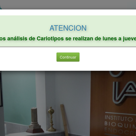
ATENCION
rmación al paciente
Información al profesional
Investigación
os análisis de Cariotipos se realizan de lunes a juev
Continuar