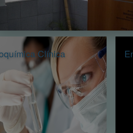
oquímica Clínica
En