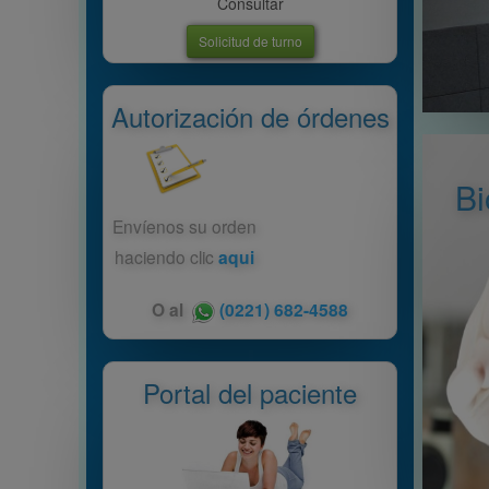
Consultar
Solicitud de turno
Autorización de órdenes
Bi
Envíenos su orden
haciendo clic
aqui
O al
(0221) 682-4588
Portal del paciente